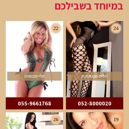
במיוחד בשבילכם
22
24
יוליה המתוקה
יולי הכוסית
055-9661768
052-8000020
26
19