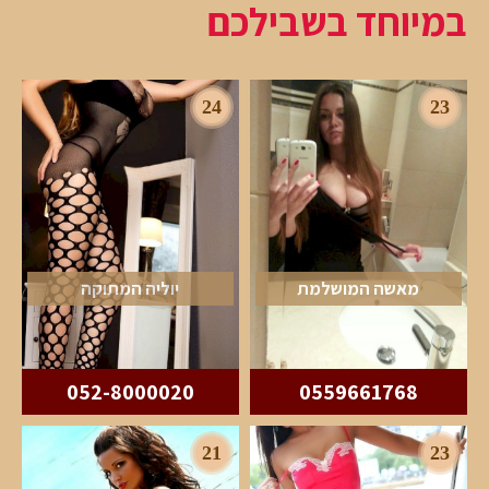
במיוחד בשבילכם
24
23
מאשה המושלמת
יוליה המתוקה
052-8000020
0559661768
21
23