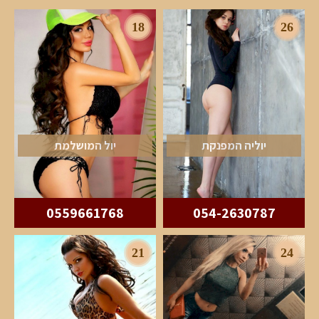
18
26
יוליה המפנקת
יול המושלמת
0559661768
054-2630787
21
24