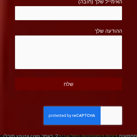
האימייל שלך (חובה)
ההודעה שלך
מחפשים
דירות דיסקרטיות בתל אביב
? באתר xzuza.com תוכלו