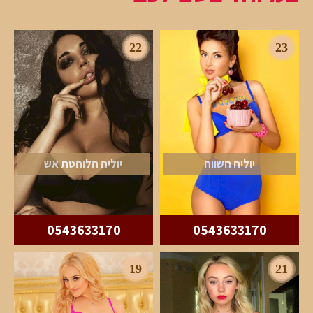
22
23
יוליה השווה
יוליה הלוהטת אש
0543633170
0543633170
19
21