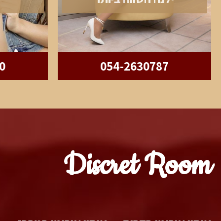
0
054-2630787
Discret Room