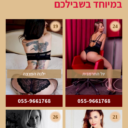
במיוחד בשבילכם
19
24
יול החרמנית
ילנה הפצצה
055-9661768
055-9661768
26
21