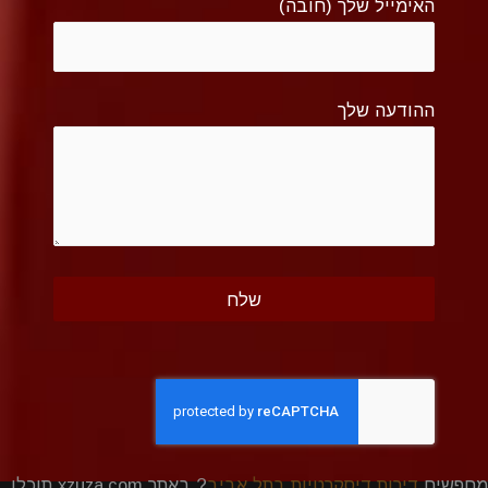
האימייל שלך (חובה)
ההודעה שלך
מחפשים
דירות דיסקרטיות בתל אביב
? באתר xzuza.com תוכלו