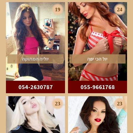
19
24
יול הכי יפה
יוליה המתוקה
054-2630787
055-9661768
23
23