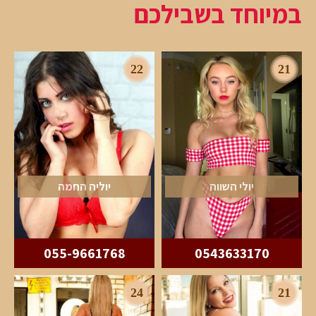
במיוחד בשבילכם
22
21
יולי השווה
יוליה החמה
055-9661768
0543633170
24
21