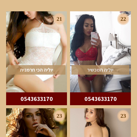
21
22
יוליה המכשיר
יוליה הכי חרמנית
0543633170
0543633170
23
23