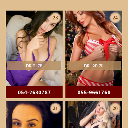
23
24
יול הכי יפה
יולי היפה
054-2630787
055-9661768
21
20