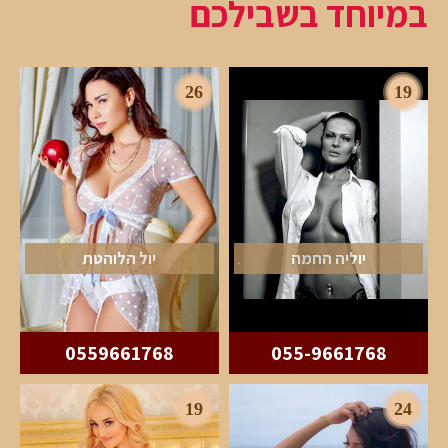
במיוחד בשבילכם
26
19
יוליה החמה
יול הלוהטת
0559661768
055-9661768
19
24