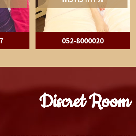
7
052-8000020
Discret Room