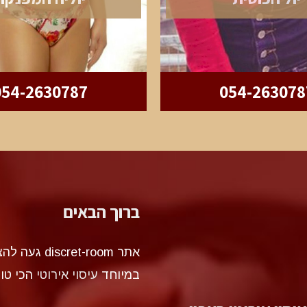
054-2630787
054-263078
ברוך הבאים
אתר et-room
במיוחד
עיסוי אירוטי
הכי טו