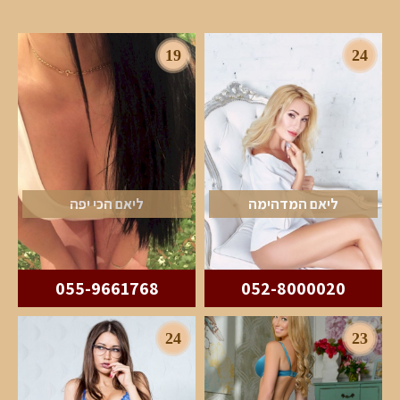
19
24
ליאם המדהימה
ליאם הכי יפה
055-9661768
052-8000020
24
23