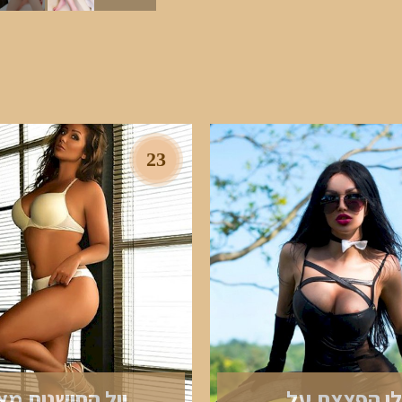
23
לי הפצצת על
יול החושנית מא