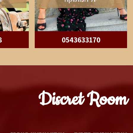
8
0543633170
Discret Room