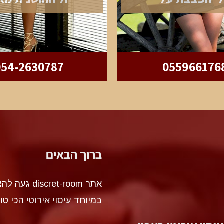
054-2630787
055966176
ברוך הבאים
אתר et-room
במיוחד
עיסוי אירוטי
הכי טו