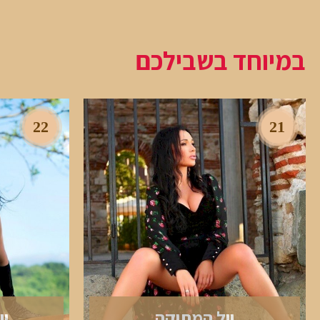
במיוחד בשבילכם
22
21
יול המתוקה
יו