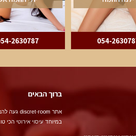
054-2630787
054-263078
ברוך הבאים
אתר et-room
במיוחד
עיסוי אירוטי
הכי טו