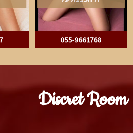
7
055-9661768
Discret Room