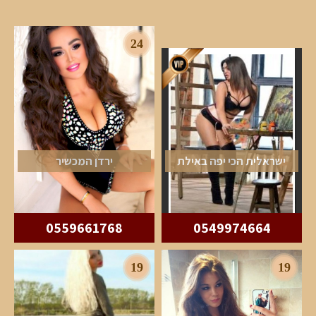
24
ישראלית הכי יפה באילת
ירדן המכשיר
0559661768
0549974664
19
19