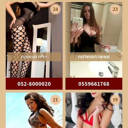
24
23
מאשה המושלמת
יוליה המתוקה
052-8000020
0559661768
21
19