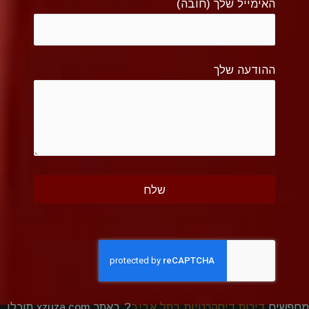
האימייל שלך (חובה)
ההודעה שלך
מחפשים
דירות דיסקרטיות בתל אביב
? באתר xzuza.com תוכלו