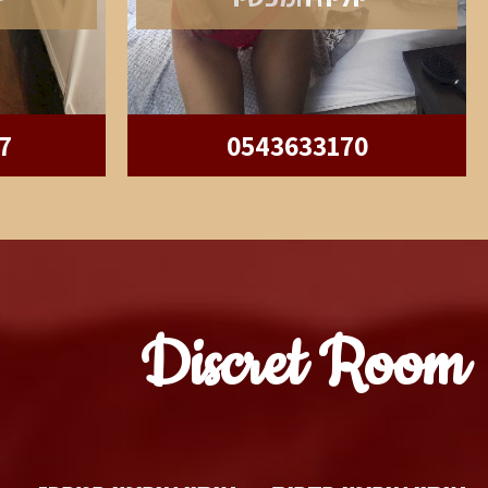
7
0543633170
Discret Room