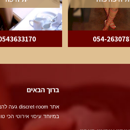
0543633170
054-263078
ברוך הבאים
אתר et-room
במיוחד
עיסוי אירוטי
הכי טו