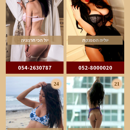
יוליה המפנקת
יול הכי חרמנית
054-2630787
052-8000020
24
21