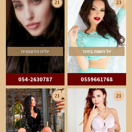
21
23
יול השווה ביותר
יוליה הדוגמנית
054-2630787
0559661768
21
21