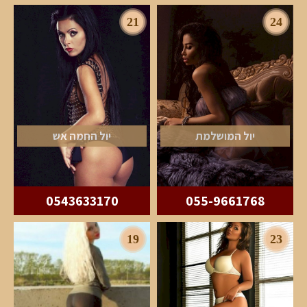
21
24
יול המושלמת
יול החמה אש
0543633170
055-9661768
19
23