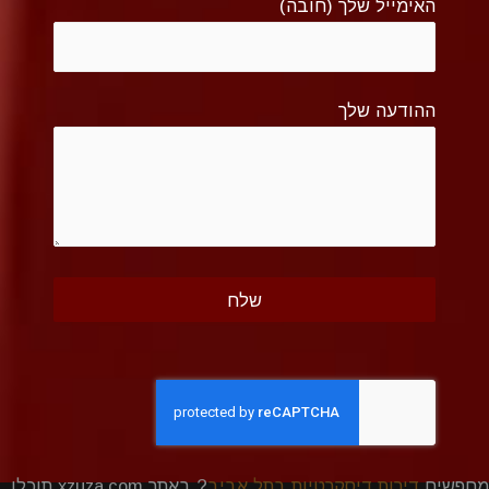
האימייל שלך (חובה)
ההודעה שלך
מחפשים
דירות דיסקרטיות בתל אביב
? באתר xzuza.com תוכלו