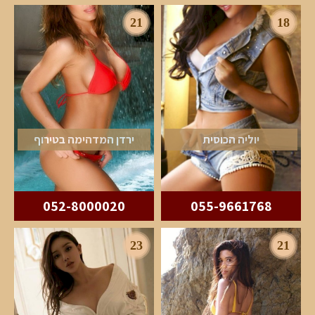
21
18
יוליה הכוסית
ירדן המדהימה בטירוף
052-8000020
055-9661768
23
21