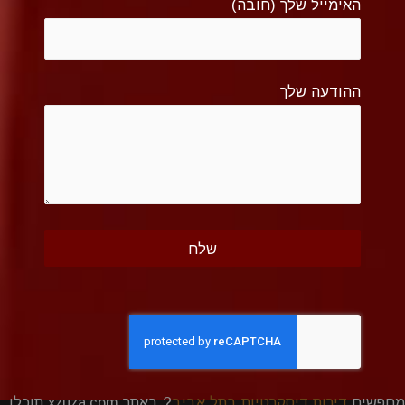
האימייל שלך (חובה)
ההודעה שלך
מחפשים
דירות דיסקרטיות בתל אביב
? באתר xzuza.com תוכלו