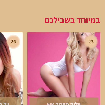
במיוחד בשבילכם
26
23
יוליה החמה אש
יול 