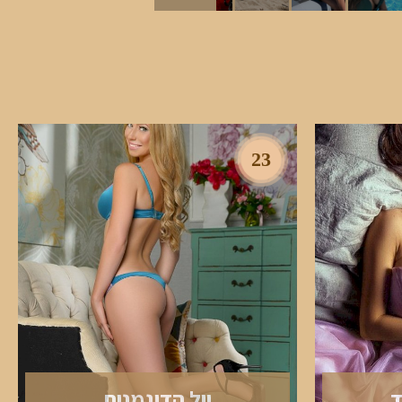
23
ד
יול הדוגמנית