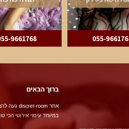
055-9661768
055-966176
ברוך הבאים
אתר et-room
במיוחד
עיסוי אירוטי
הכי טו