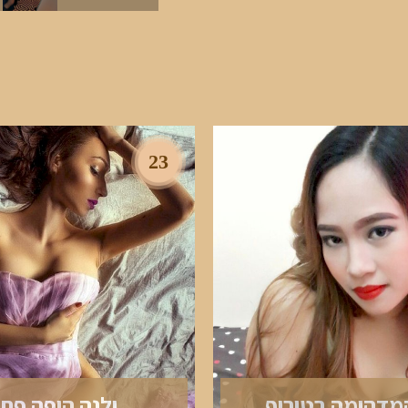
23
המדהימה בטירוף
ילנה היפה פח