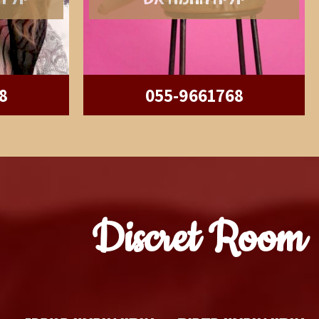
8
055-9661768
Discret Room