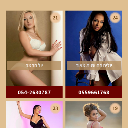
21
24
יוליה החושנית מאוד
יול החמה
054-2630787
0559661768
23
19