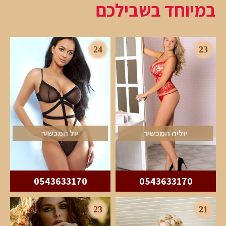
במיוחד בשבילכם
24
23
יוליה המכשיר
יול המכשיר
0543633170
0543633170
23
21