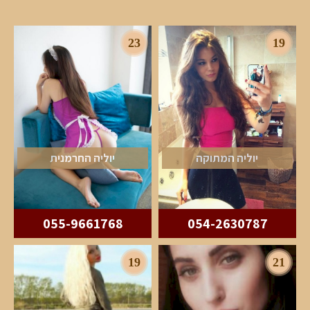
23
19
יוליה המתוקה
יוליה החרמנית
055-9661768
054-2630787
19
21