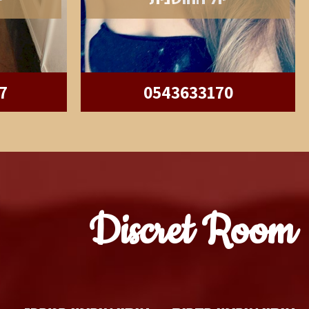
7
0543633170
Discret Room