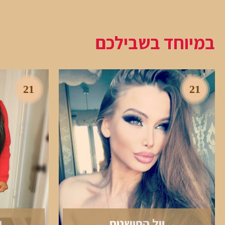
במיוחד בשבילכם
21
21
יול החושנית
י