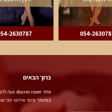
054-2630787
054-263078
ברוך הבאים
אתר et-room
במיוחד
עיסוי אירוטי
הכי טו