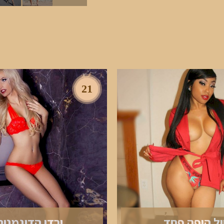
21
ול היפה פחד
ירדן הדוגמנית