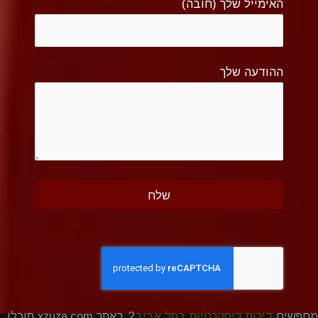
האימייל שלך (חובה)
ההודעה שלך
מחפשים
דירות דיסקרטיות בתל אביב
? באתר xzuza.com תוכלו