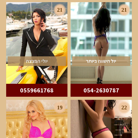
21
21
יול השווה ביותר
יולי הפצצה
0559661768
054-2630787
19
22