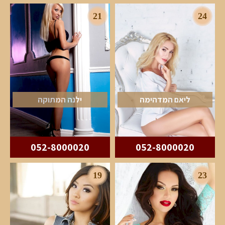
21
24
ליאם המדהימה
ילנה המתוקה
052-8000020
052-8000020
19
23