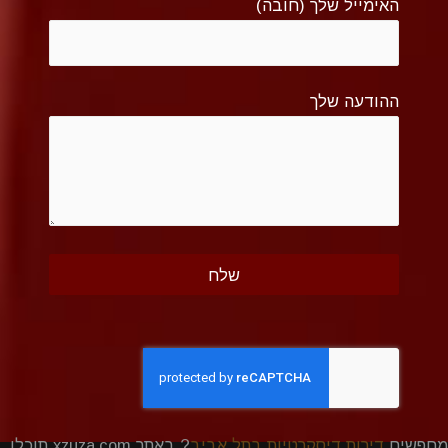
האימייל שלך (חובה)
ההודעה שלך
מחפשים
דירות דיסקרטיות בתל אביב
? באתר xzuza.com תוכלו