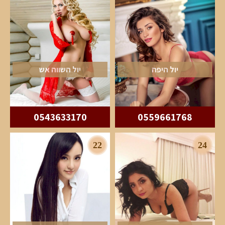
יול היפה
יול השווה אש
0543633170
0559661768
22
24