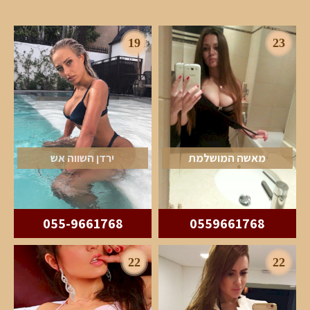
19
23
מאשה המושלמת
ירדן השווה אש
055-9661768
0559661768
22
22