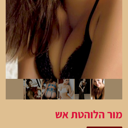
מור הלוהטת אש