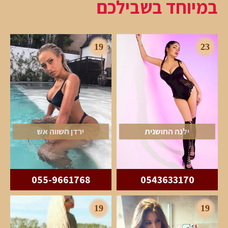
במיוחד בשבילכם
19
23
ילנה החושנית
ירדן השווה אש
055-9661768
0543633170
19
19