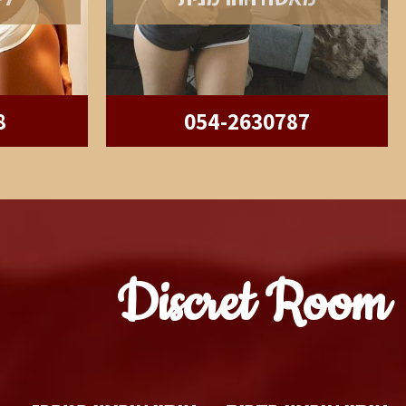
8
054-2630787
Discret Room