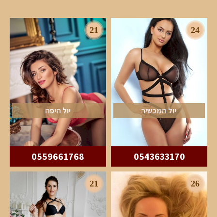
21
24
יול המכשיר
יול היפה
0559661768
0543633170
21
26