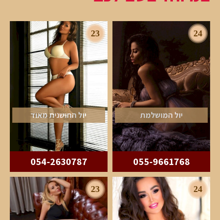
23
24
יול המושלמת
יול החושנית מאוד
054-2630787
055-9661768
23
24