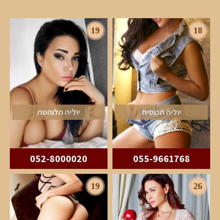
19
18
יוליה הכוסית
יוליה הלוהטת
052-8000020
055-9661768
19
26