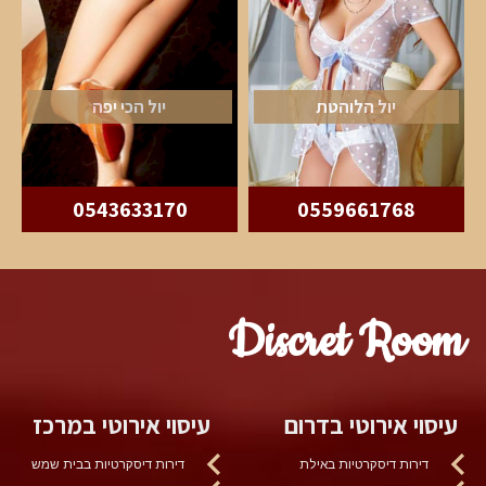
יול הלוהטת
יול הכי יפה
0543633170
0559661768
Discret Room
עיסוי אירוטי בדרום
עיסוי אירוטי במרכז
דירות דיסקרטיות באילת
דירות דיסקרטיות בבית שמש