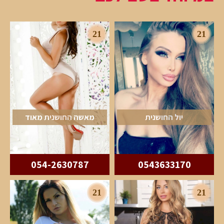
21
21
יול החושנית
מאשה החושנית מאוד
054-2630787
0543633170
21
21