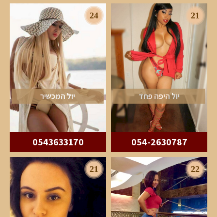
24
21
יול היפה פחד
יול המכשיר
0543633170
054-2630787
21
22