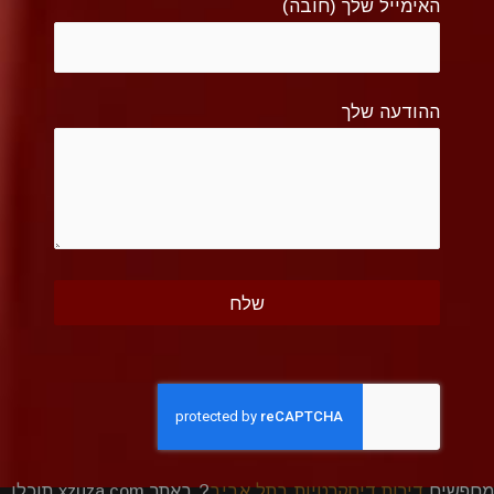
האימייל שלך (חובה)
ההודעה שלך
מחפשים
דירות דיסקרטיות בתל אביב
? באתר xzuza.com תוכלו