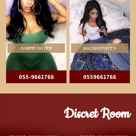
ירדן הלוהטת אש
ירדן הכי חרמנית
055-9661768
0559661768
Discret Room