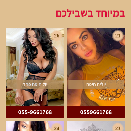
במיוחד בשבילכם
26
21
יוליה היפה
יול היפה פחד
055-9661768
0559661768
24
23