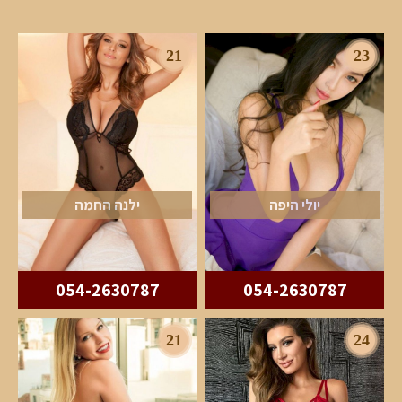
21
23
יולי היפה
ילנה החמה
054-2630787
054-2630787
21
24