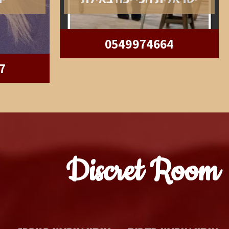
0549974664
7
Discret Room