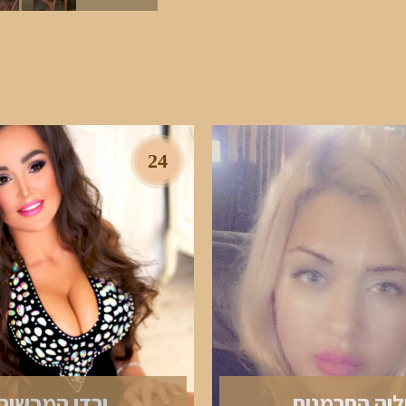
24
וליה החרמנית
ירדן המכשיר