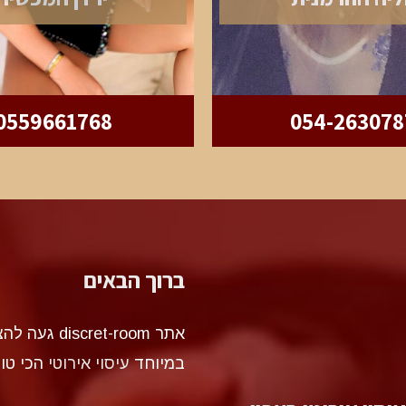
0559661768
054-263078
ברוך הבאים
אתר et-room
במיוחד
עיסוי אירוטי
הכי טו