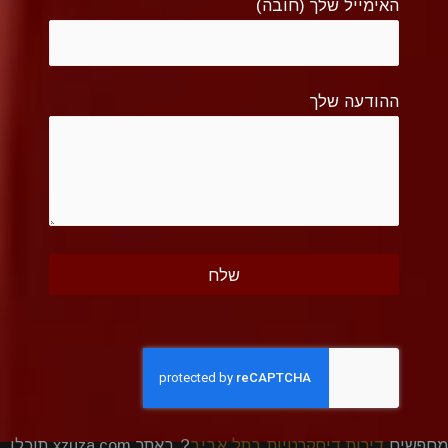
האימייל שלך (חובה)
ההודעה שלך
מחפשים
דירות דיסקרטיות בתל אביב
? באתר xzuza.com תוכלו