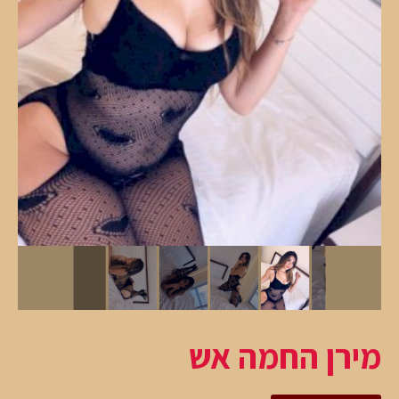
מירן החמה אש