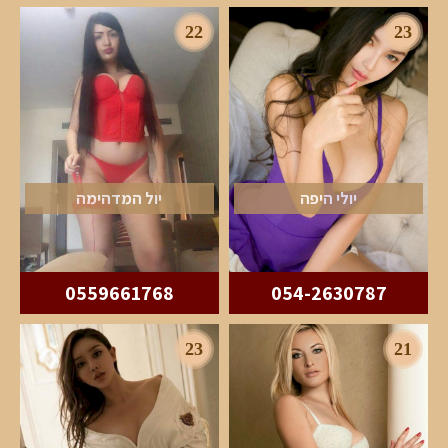
22
23
יולי היפה
יול המדהימה
0559661768
054-2630787
23
21