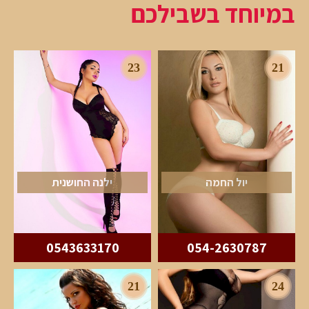
במיוחד בשבילכם
23
21
יול החמה
ילנה החושנית
0543633170
054-2630787
21
24