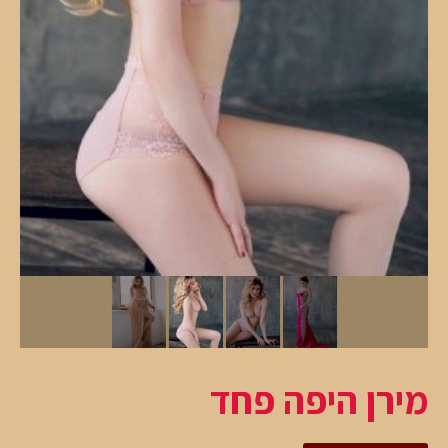
מירן היפה פחד