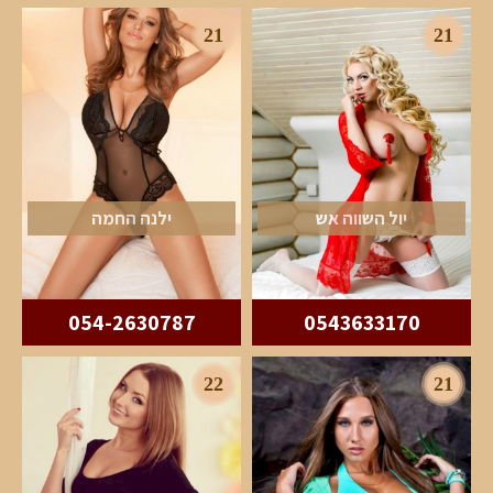
21
21
יול השווה אש
ילנה החמה
054-2630787
0543633170
22
21