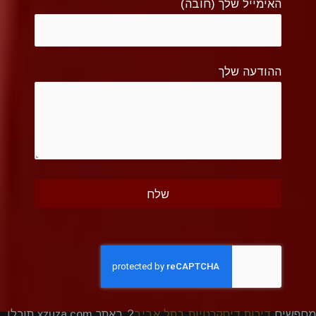
האימייל שלך (חובה)
ההודעה שלך
מחפשים
דירות דיסקרטיות בתל אביב
? באתר xzuza.com תוכלו