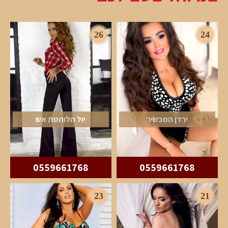
26
24
ירדן המכשיר
יול הלוהטת אש
0559661768
0559661768
23
21