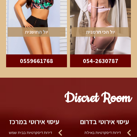
יול הכי חרמנית
יול החושנית
0559661768
054-2630787
Discret Room
עיסוי אירוטי בדרום
עיסוי אירוטי במרכז
דירות דיסקרטיות באילת
דירות דיסקרטיות בבית שמש