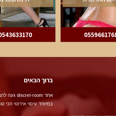
0543633170
055966176
ברוך הבאים
אתר et-room
במיוחד
עיסוי אירוטי
הכי טו