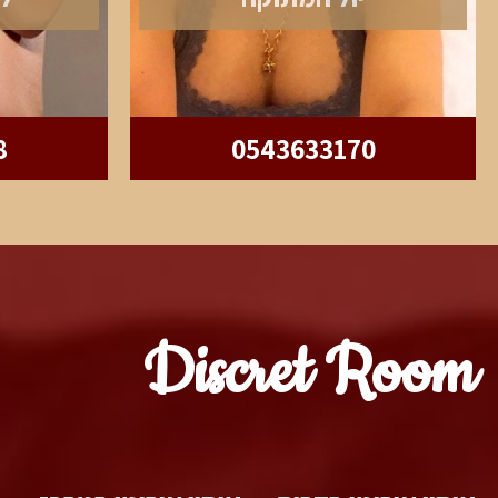
8
0543633170
Discret Room