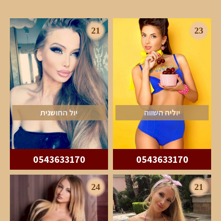
21
23
יוליה השווה
יול החושנית
0543633170
0543633170
24
21