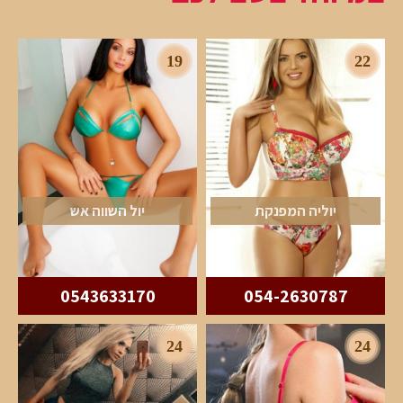
19
22
יוליה המפנקת
יול השווה אש
0543633170
054-2630787
24
24