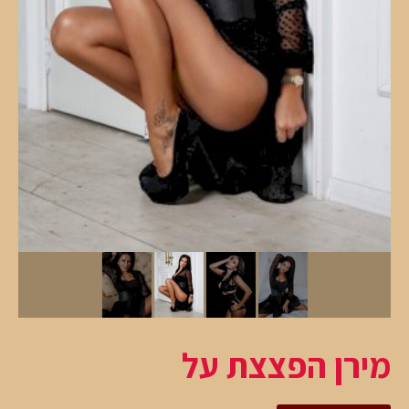
מירן הפצצת על