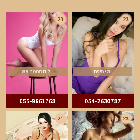
23
23
יולי היפה
יוליה החמה אש
055-9661768
054-2630787
21
23